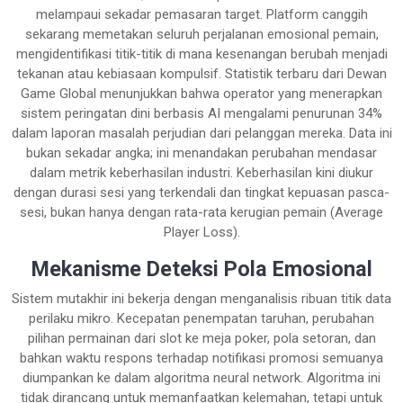
melampaui sekadar pemasaran target. Platform canggih
sekarang memetakan seluruh perjalanan emosional pemain,
mengidentifikasi titik-titik di mana kesenangan berubah menjadi
tekanan atau kebiasaan kompulsif. Statistik terbaru dari Dewan
Game Global menunjukkan bahwa operator yang menerapkan
sistem peringatan dini berbasis AI mengalami penurunan 34%
dalam laporan masalah perjudian dari pelanggan mereka. Data ini
bukan sekadar angka; ini menandakan perubahan mendasar
dalam metrik keberhasilan industri. Keberhasilan kini diukur
dengan durasi sesi yang terkendali dan tingkat kepuasan pasca-
sesi, bukan hanya dengan rata-rata kerugian pemain (Average
Player Loss).
Mekanisme Deteksi Pola Emosional
Sistem mutakhir ini bekerja dengan menganalisis ribuan titik data
perilaku mikro. Kecepatan penempatan taruhan, perubahan
pilihan permainan dari slot ke meja poker, pola setoran, dan
bahkan waktu respons terhadap notifikasi promosi semuanya
diumpankan ke dalam algoritma neural network. Algoritma ini
tidak dirancang untuk memanfaatkan kelemahan, tetapi untuk