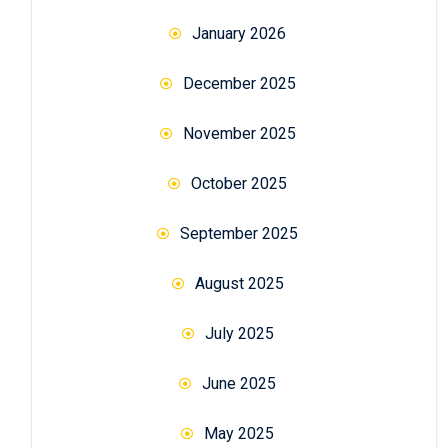
January 2026
December 2025
November 2025
October 2025
September 2025
August 2025
July 2025
June 2025
May 2025