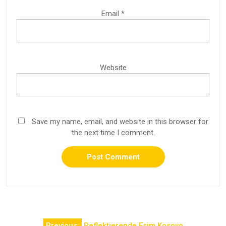
Email
*
Website
Save my name, email, and website in this browser for
the next time I comment.
Post
Previous:
Reflektierende Esim Kosovo