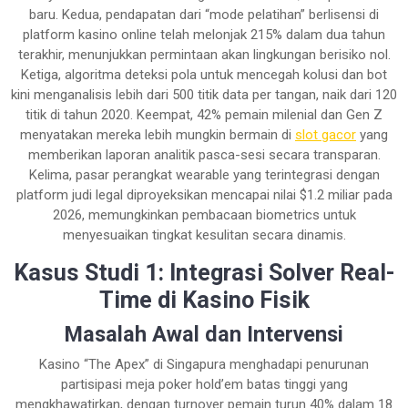
baru. Kedua, pendapatan dari “mode pelatihan” berlisensi di
platform kasino online telah melonjak 215% dalam dua tahun
terakhir, menunjukkan permintaan akan lingkungan berisiko nol.
Ketiga, algoritma deteksi pola untuk mencegah kolusi dan bot
kini menganalisis lebih dari 500 titik data per tangan, naik dari 120
titik di tahun 2020. Keempat, 42% pemain milenial dan Gen Z
menyatakan mereka lebih mungkin bermain di
slot gacor
yang
memberikan laporan analitik pasca-sesi secara transparan.
Kelima, pasar perangkat wearable yang terintegrasi dengan
platform judi legal diproyeksikan mencapai nilai $1.2 miliar pada
2026, memungkinkan pembacaan biometrics untuk
menyesuaikan tingkat kesulitan secara dinamis.
Kasus Studi 1: Integrasi Solver Real-
Time di Kasino Fisik
Masalah Awal dan Intervensi
Kasino “The Apex” di Singapura menghadapi penurunan
partisipasi meja poker hold’em batas tinggi yang
mengkhawatirkan, dengan turnover pemain turun 40% dalam 18