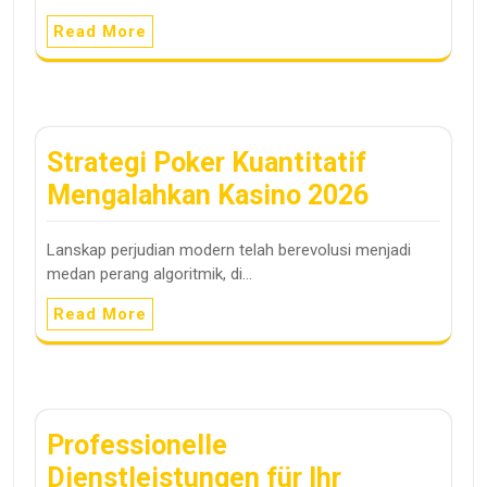
Read More
Strategi Poker Kuantitatif
Mengalahkan Kasino 2026
Lanskap perjudian modern telah berevolusi menjadi
medan perang algoritmik, di…
Read More
Professionelle
Dienstleistungen für Ihr