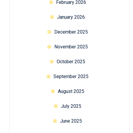
February 2026
January 2026
December 2025
November 2025
October 2025
September 2025
August 2025
July 2025
June 2025