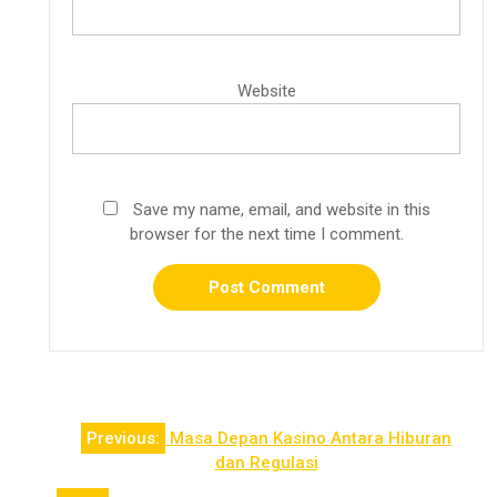
Website
Save my name, email, and website in this
browser for the next time I comment.
Post
Previous:
Masa Depan Kasino Antara Hiburan
navigation
dan Regulasi