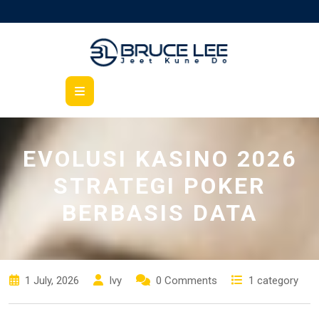
Skip
to
content
Open
Button
EVOLUSI KASINO 2026
STRATEGI POKER
BERBASIS DATA
1 July, 2026
Ivy
0 Comments
1 category