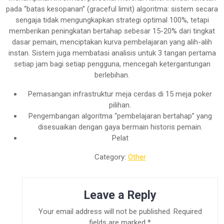
pada “batas kesopanan” (graceful limit) algoritma: sistem secara
sengaja tidak mengungkapkan strategi optimal 100%, tetapi
memberikan peningkatan bertahap sebesar 15-20% dari tingkat
dasar pemain, menciptakan kurva pembelajaran yang alih-alih
instan. Sistem juga membatasi analisis untuk 3 tangan pertama
setiap jam bagi setiap pengguna, mencegah ketergantungan
berlebihan.
Pemasangan infrastruktur meja cerdas di 15 meja poker
pilihan.
Pengembangan algoritma “pembelajaran bertahap” yang
disesuaikan dengan gaya bermain historis pemain.
Pelat
Category:
Other
Leave a Reply
Your email address will not be published.
Required
fields are marked
*