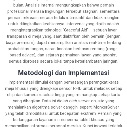
bulan. Analisis internal mengungkapkan bahwa pemain
profesional merasa lingkungan tersebut stagnan, sementara
pemain rekreasi merasa terlalu intimidatif dan tidak mungkin
untuk ditingkatkan keahliannya. Intervensi yang dipilih adalah
mengintegrasikan teknologi “Graceful Aid” – sebuah layar
transparan di meja yang, saat diaktifkan oleh pemain (dengan
biaya premium), dapat menampilkan analisis real-time tentang
probabilitas tangan, saran tindakan berbasis rentang (range-
based advice), dan sejarah permainan lawan yang anonim,
semua diproses secara lokal tanpa keterlambatan jaringan.
Metodologi dan Implementasi
Implementasi dimulai dengan pemasangan perangkat keras
meja khusus yang dilengkapi sensor RFID untuk melacak setiap
chip dan kamera resolusi tinggi yang menangkap setiap kartu
yang dibagikan. Data ini diolah oleh server on-site yang
menjalankan algoritma solver canggih, seperti MonkerSolver,
yang telah dimodifikasi untuk kecepatan ekstrem. Pemain yang
berlangganan layanan ini menerima tablet khusus yang
menampilkan informasi personal mereka. Kunci inovasi terletak