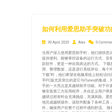
如何利用爱思助手突破功
30 April, 2025
Alex
0 Comme
当用户深入使用爱思助手时，他们很快意
提供便利。能够掌控设备的运行方式、安
款软件，更是一种自我表达的方式。 下
用、整理数据，还是进行系统评估，每个环
下载”时，他们希望在电脑系统上轻松访
手PC版尤其突出的是它与iTunes的集
手的一大亮点是其越狱助手功能。对于许
够安装第三方应用程序，并自定义用户界
越狱过程有时会充满挑战，充满风险。爱
地完成越狱操作。该软件配备了各种工具
作，确保用户在整个过程中感到舒适。 