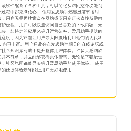
。该软件配备了各种工具，可以简化从访问意外功能到
个过程中都充满信心。 使用爱思助手还能显著节省时
台，用户无需再搜索众多网站或应用商店来查找所需内
备的维护流程。用户可以快速访问自己喜欢的下载内容，无
安装一款特定的应用来提升运营效率。爱思助手提供的
备的满意度，因为它能让用户最大限度地利用他们的现代科
舞，内容丰富。用户通常会在爱思助手相关的在线论坛或
种社区知识库有助于提升整体用户体验。许多人感到欣
，他们并不孤单，并且能够获得集体智慧。无论是下载最佳
案，社区氛围都能显著提升爱思助手的使用体验。 使用
供的便捷体验最终能让用户更好地使用