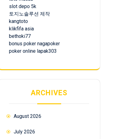
slot depo 5k
토지노솔루션 제작
kangtoto
klikfifa asia
bethoki77
bonus poker nagapoker
poker online lapak303
ARCHIVES
August 2026
July 2026