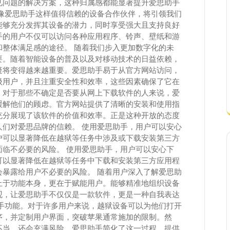
见问题的解决方案，这种归属感都能显著提升爱思助手
有像爱思助手这样值得信赖的设备合作伙伴，将引领我们
能够充分发挥其设备的潜力，同时享受强大且支持良好
手的用户不仅可以访问各种应用程序、铃声、壁纸和游
和整体满足感的途径。 随着我们步入更加数字化的未
要。随着智能设备的普及以及对移动技术的日益依赖，
疑将变得越来越重要。爱思助手易于从官方网站访问，
级用户，并且注重安全性和效率，这些因素确保了它在
位。 对于那些不确定是否要从网上下载软件的人来说，爱
缓解他们的顾虑。官方网站提供了清晰的安装和使用指
充分展现了该软件的价值和效率。正是这种开放的态度
人们对爱思品牌的信赖。 使用爱思助手，用户可以安心
户可以显著降低在越狱等任务中涉及或下载安装第三方
面临不必要的风险。 使用爱思助手，用户可以安心下
可以显著降低在越狱等任务中下载和安装第三方应用程
会暴露给用户不必要的风险。 随着用户深入了解爱思助
止于功能本身，更在于赋能用户。能够精准地组织设备
观，让爱思助手不仅仅是一款软件，更是一种自我表达
助手功能。对于许多用户来说，越狱设备可以为他们打开
序，并定制用户界面，突破苹果通常施加的限制。然
不当，还会充满风险。爱思助手简化了这一过程，提供