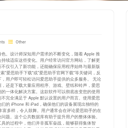
nts
Other
。设计师深知用户需求的不断变化，随着 Apple 推
会持续适应这些变化。用户经常访问官方网站，了解更
新不仅引入了新功能，还能确保应用程序始终与最新版
繁搜索“爱思助手下载”或“爱思助手官网下载”等关键词，反
下，用户即可轻松访问爱思助手提供的众多服务。 无论
据，还是下载大量应用程序、游戏、壁纸和铃声，爱思
身定制的一体化解决方案。这款软件可以彻底改变您的使用
完全满足于 Apple 默认设置的用户而言。使用爱思
 iPhone 和 iPad，确保他们的设备展现出独特的
源丰富多样，令人鼓舞。用户通常会在评论爱思助手的在
决问题。这个公共数据库有助于提升用户的整体体验。
e 工具的过程中，他们并非孤军奋战，能够获得集体智