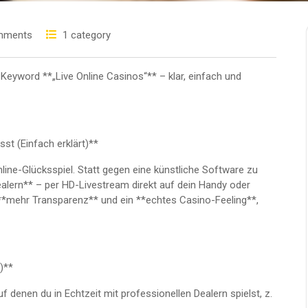
mments
1 category
 Keyword **„Live Online Casinos“** – klar, einfach und
st (Einfach erklärt)**
line-Glücksspiel. Statt gegen eine künstliche Software zu
ealern** – per HD-Livestream direkt auf dein Handy oder
**mehr Transparenz** und ein **echtes Casino-Feeling**,
)**
f denen du in Echtzeit mit professionellen Dealern spielst, z.