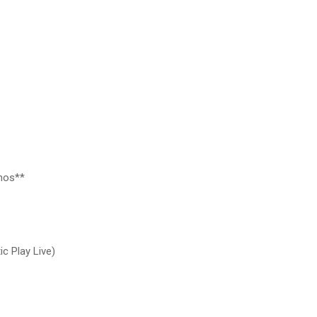
inos**
c Play Live)