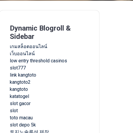
Dynamic Blogroll &
Sidebar
เกมสล็อตออนไลน์
เว็บออนไลน์
low entry threshold casinos
slot777
link kangtoto
kangtoto2
kangtoto
katatogel
slot gacor
slot
toto macau
slot depo 5k
토지노솔루션 제작