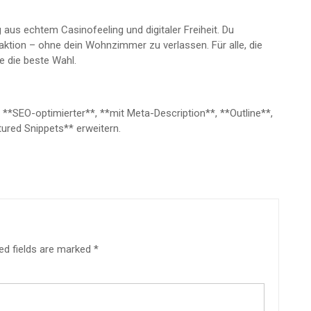
 aus echtem Casinofeeling und digitaler Freiheit. Du
tion – ohne dein Wohnzimmer zu verlassen. Für alle, die
e die beste Wahl.
 **SEO-optimierter**, **mit Meta-Description**, **Outline**,
tured Snippets** erweitern.
ed fields are marked
*