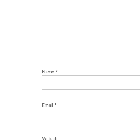
Name
*
Email
*
Website