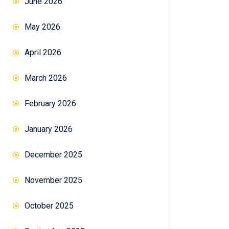
June 2026
May 2026
April 2026
March 2026
February 2026
January 2026
December 2025
November 2025
October 2025