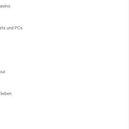
asino.
ets und PCs.
pur.
 lieben.