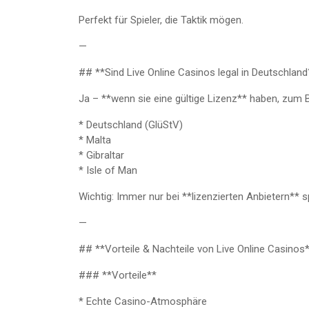
Perfekt für Spieler, die Taktik mögen.
—
## **Sind Live Online Casinos legal in Deutschland
Ja – **wenn sie eine gültige Lizenz** haben, zum B
* Deutschland (GlüStV)
* Malta
* Gibraltar
* Isle of Man
Wichtig: Immer nur bei **lizenzierten Anbietern** s
—
## **Vorteile & Nachteile von Live Online Casinos
### **Vorteile**
* Echte Casino-Atmosphäre