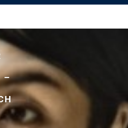
R
 –
CH