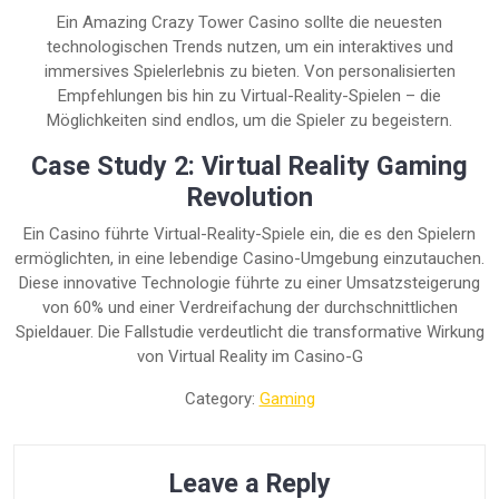
Ein Amazing Crazy Tower Casino sollte die neuesten
technologischen Trends nutzen, um ein interaktives und
immersives Spielerlebnis zu bieten. Von personalisierten
Empfehlungen bis hin zu Virtual-Reality-Spielen – die
Möglichkeiten sind endlos, um die Spieler zu begeistern.
Case Study 2: Virtual Reality Gaming
Revolution
Ein Casino führte Virtual-Reality-Spiele ein, die es den Spielern
ermöglichten, in eine lebendige Casino-Umgebung einzutauchen.
Diese innovative Technologie führte zu einer Umsatzsteigerung
von 60% und einer Verdreifachung der durchschnittlichen
Spieldauer. Die Fallstudie verdeutlicht die transformative Wirkung
von Virtual Reality im Casino-G
Category:
Gaming
Leave a Reply