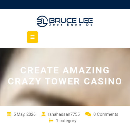
Skip
to
content
Open
Button
CREATE AMAZING
CRAZY TOWER CASINO
5 May, 2026
ranahassan7755
0 Comments
1 category