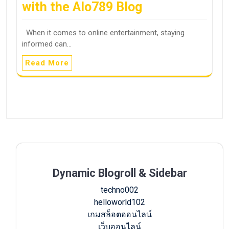
with the Alo789 Blog
When it comes to online entertainment, staying
informed can…
Read More
Dynamic Blogroll & Sidebar
techno002
helloworld102
เกมสล็อตออนไลน์
เว็บออนไลน์