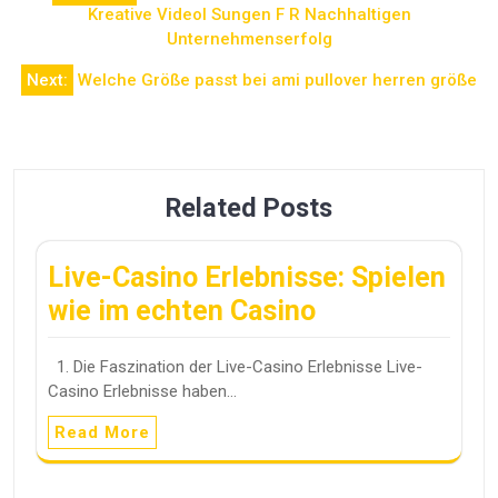
navigation
Kreative Videol Sungen F R Nachhaltigen
Unternehmenserfolg
Next:
Welche Größe passt bei ami pullover herren größe
Related Posts
Live-Casino Erlebnisse: Spielen
wie im echten Casino
1. Die Faszination der Live-Casino Erlebnisse Live-
Casino Erlebnisse haben…
Read More