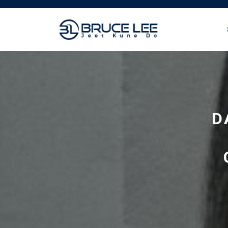
Skip
to
content
D