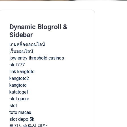
Dynamic Blogroll &
Sidebar
เกมสล็อตออนไลน์
เว็บออนไลน์
low entry threshold casinos
slot777
link kangtoto
kangtoto2
kangtoto
katatogel
slot gacor
slot
toto macau
slot depo 5k
토지노솔루션 제작