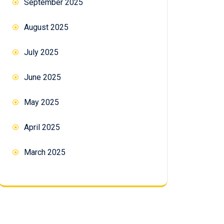
September 2025
August 2025
July 2025
June 2025
May 2025
April 2025
March 2025