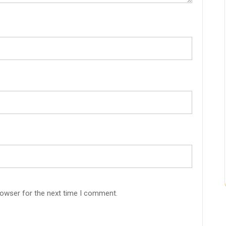
rowser for the next time I comment.