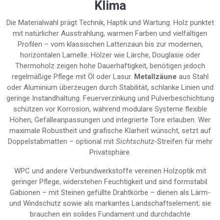
Klima
Die Materialwahl prägt Technik, Haptik und Wartung. Holz punktet
mit natürlicher Ausstrahlung, warmen Farben und vielfältigen
Profilen – vom klassischen Lattenzaun bis zur modernen,
horizontalen Lamelle. Hölzer wie Lärche, Douglasie oder
Thermoholz zeigen hohe Dauerhaftigkeit, benötigen jedoch
regelmäßige Pflege mit Öl oder Lasur.
Metallzäune
aus Stahl
oder Aluminium überzeugen durch Stabilität, schlanke Linien und
geringe Instandhaltung. Feuerverzinkung und Pulverbeschichtung
schützen vor Korrosion, während modulare Systeme flexible
Höhen, Gefälleanpassungen und integrierte Tore erlauben. Wer
maximale Robustheit und grafische Klarheit wünscht, setzt auf
Doppelstabmatten – optional mit
Sichtschutz
-Streifen für mehr
Privatsphäre.
WPC und andere Verbundwerkstoffe vereinen Holzoptik mit
geringer Pflege, widerstehen Feuchtigkeit und sind formstabil.
Gabionen – mit Steinen gefüllte Drahtkörbe – dienen als Lärm-
und Windschutz sowie als markantes Landschaftselement; sie
brauchen ein solides Fundament und durchdachte