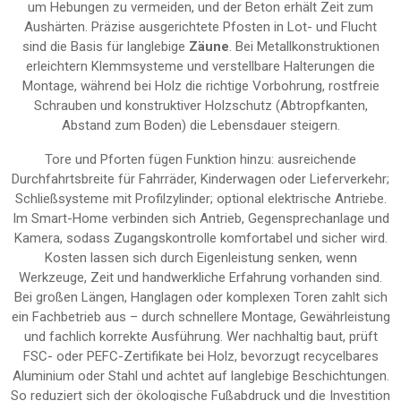
um Hebungen zu vermeiden, und der Beton erhält Zeit zum
Aushärten. Präzise ausgerichtete Pfosten in Lot- und Flucht
sind die Basis für langlebige
Zäune
. Bei Metallkonstruktionen
erleichtern Klemmsysteme und verstellbare Halterungen die
Montage, während bei Holz die richtige Vorbohrung, rostfreie
Schrauben und konstruktiver Holzschutz (Abtropfkanten,
Abstand zum Boden) die Lebensdauer steigern.
Tore und Pforten fügen Funktion hinzu: ausreichende
Durchfahrtsbreite für Fahrräder, Kinderwagen oder Lieferverkehr;
Schließsysteme mit Profilzylinder; optional elektrische Antriebe.
Im Smart-Home verbinden sich Antrieb, Gegensprechanlage und
Kamera, sodass Zugangskontrolle komfortabel und sicher wird.
Kosten lassen sich durch Eigenleistung senken, wenn
Werkzeuge, Zeit und handwerkliche Erfahrung vorhanden sind.
Bei großen Längen, Hanglagen oder komplexen Toren zahlt sich
ein Fachbetrieb aus – durch schnellere Montage, Gewährleistung
und fachlich korrekte Ausführung. Wer nachhaltig baut, prüft
FSC- oder PEFC-Zertifikate bei Holz, bevorzugt recycelbares
Aluminium oder Stahl und achtet auf langlebige Beschichtungen.
So reduziert sich der ökologische Fußabdruck und die Investition