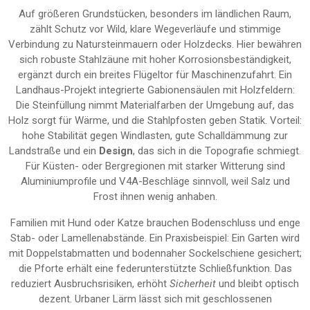
Auf größeren Grundstücken, besonders im ländlichen Raum,
zählt Schutz vor Wild, klare Wegeverläufe und stimmige
Verbindung zu Natursteinmauern oder Holzdecks. Hier bewähren
sich robuste Stahlzäune mit hoher Korrosionsbeständigkeit,
ergänzt durch ein breites Flügeltor für Maschinenzufahrt. Ein
Landhaus-Projekt integrierte Gabionensäulen mit Holzfeldern:
Die Steinfüllung nimmt Materialfarben der Umgebung auf, das
Holz sorgt für Wärme, und die Stahlpfosten geben Statik. Vorteil:
hohe Stabilität gegen Windlasten, gute Schalldämmung zur
Landstraße und ein
Design
, das sich in die Topografie schmiegt.
Für Küsten- oder Bergregionen mit starker Witterung sind
Aluminiumprofile und V4A-Beschläge sinnvoll, weil Salz und
Frost ihnen wenig anhaben.
Familien mit Hund oder Katze brauchen Bodenschluss und enge
Stab- oder Lamellenabstände. Ein Praxisbeispiel: Ein Garten wird
mit Doppelstabmatten und bodennaher Sockelschiene gesichert;
die Pforte erhält eine federunterstützte Schließfunktion. Das
reduziert Ausbruchsrisiken, erhöht
Sicherheit
und bleibt optisch
dezent. Urbaner Lärm lässt sich mit geschlossenen