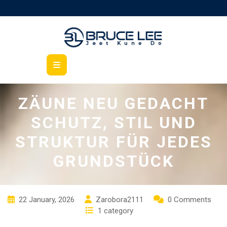
Skip
to
content
Open
Button
ZÄUNE NEU GEDACHT
SCHUTZ, STIL UND
STRUKTUR FÜR JEDES
GRUNDSTÜCK
22 January, 2026
Zarobora2111
0 Comments
1 category