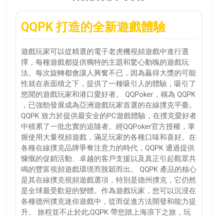
QQPK 打造的全新遊戲體驗
遊戲玩家可以從精選的電子老虎機視頻遊戲中進行選
擇，每種遊戲都提供獨特的主題和驚心動魄的遊戲玩
法。每次旋轉都會讓人興奮不已，因為贏得大獎的可能
性就在表面積之下，提供了一種吸引人的體驗，吸引了
悠閒的遊戲玩家和港口愛好者。 QQPoker，稱為 QQPK
，已強勁發展成為亞洲遊戲玩家首選的在線撲克平臺。
QQPK 致力於提供最安全的PC遊戲體驗，在撲克愛好者
中積累了一批忠實的追隨者。經QQPoker官方授權，掌
握使用大量視頻遊戲，滿足玩家的各種口味和喜好。在
各種在線撲克品牌爭奪注意力的時代，QQPK 通過提供
慷慨的促銷活動、卓越的客戶支援以及真正引起觀眾共
鳴的豐富視頻遊戲環境而脫穎而出。 QQPK 產品的核心
是其在線撲克視頻遊戲選項，特別是德州撲克，它仍然
是全球最受歡迎的變體。作為遊戲玩家，您可以沉浸在
各種德州撲克迷你遊戲中，從而促進方法開發和能力提
升。 旅程並不止於此;QQPK 帶您踏上海浪下之旅，玩