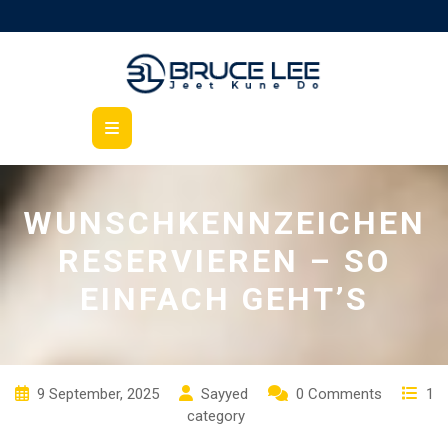
Skip
to
content
Open
Button
WUNSCHKENNZEICHEN
RESERVIEREN – SO
EINFACH GEHT’S
9 September, 2025
Sayyed
0 Comments
1
category