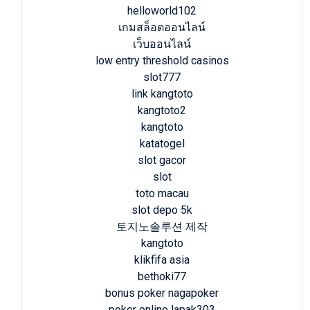
helloworld102
เกมสล็อตออนไลน์
เว็บออนไลน์
low entry threshold casinos
slot777
link kangtoto
kangtoto2
kangtoto
katatogel
slot gacor
slot
toto macau
slot depo 5k
토지노솔루션 제작
kangtoto
klikfifa asia
bethoki77
bonus poker nagapoker
poker online lapak303