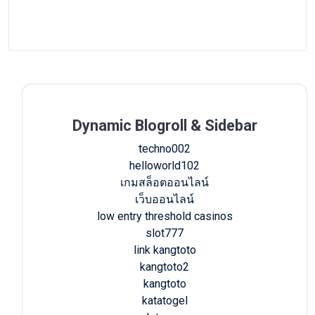
Dynamic Blogroll & Sidebar
techno002
helloworld102
เกมสล็อตออนไลน์
เว็บออนไลน์
low entry threshold casinos
slot777
link kangtoto
kangtoto2
kangtoto
katatogel