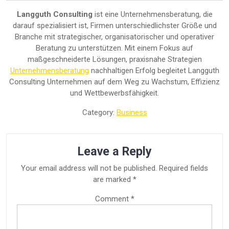
Langguth Consulting
ist eine Unternehmensberatung, die
darauf spezialisiert ist, Firmen unterschiedlichster Größe und
Branche mit strategischer, organisatorischer und operativer
Beratung zu unterstützen. Mit einem Fokus auf
maßgeschneiderte Lösungen, praxisnahe Strategien
Unternehmensberatung
nachhaltigen Erfolg begleitet Langguth
Consulting Unternehmen auf dem Weg zu Wachstum, Effizienz
und Wettbewerbsfähigkeit.
Category:
Business
Leave a Reply
Your email address will not be published.
Required fields
are marked
*
Comment
*