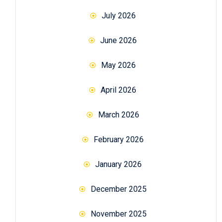
July 2026
June 2026
May 2026
April 2026
March 2026
February 2026
January 2026
December 2025
November 2025