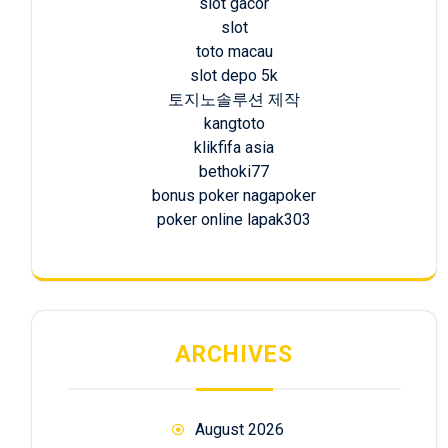
slot gacor
slot
toto macau
slot depo 5k
토지노솔루션 제작
kangtoto
klikfifa asia
bethoki77
bonus poker nagapoker
poker online lapak303
ARCHIVES
August 2026