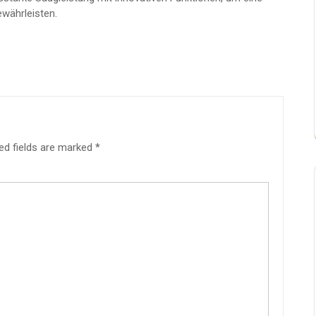
ewährleisten.
ed fields are marked
*