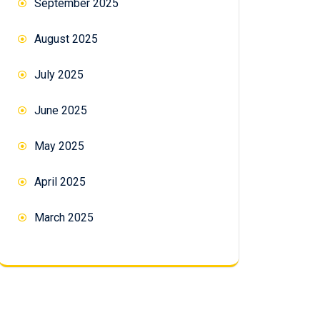
September 2025
August 2025
July 2025
June 2025
May 2025
April 2025
March 2025