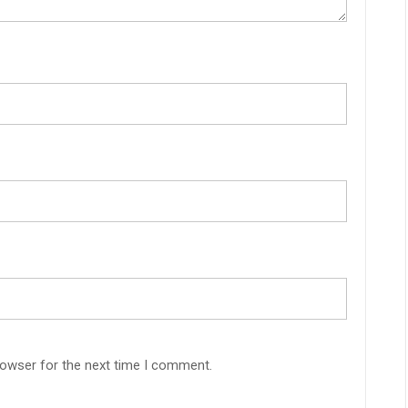
rowser for the next time I comment.