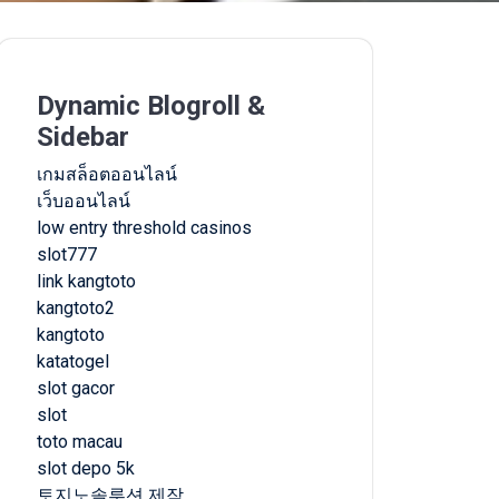
Dynamic Blogroll &
Sidebar
เกมสล็อตออนไลน์
เว็บออนไลน์
low entry threshold casinos
slot777
link kangtoto
kangtoto2
kangtoto
katatogel
slot gacor
slot
toto macau
slot depo 5k
토지노솔루션 제작