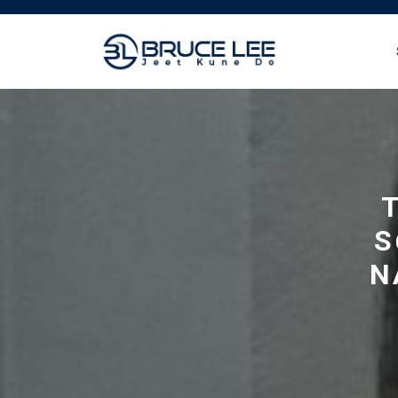
Skip
to
content
S
N