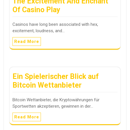
The Excitement And Enchant
Of Casino Play
Casinos have long been associated with hex,
excitement, loudness, and…
Read More
Ein Spielerischer Blick auf
Bitcoin Wettanbieter
Bitcoin Wettanbieter, die Kryptowährungen für
Sportwetten akzeptieren, gewinnen in der…
Read More