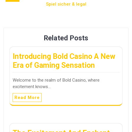
Spiel sicher & legal
Related Posts
Introducing Bold Casino A New
Era of Gaming Sensation
Welcome to the realm of Bold Casino, where
excitement knows…
Read More