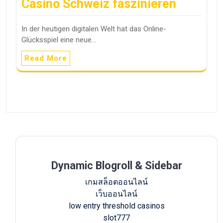
Casino Schweiz faszinieren
In der heutigen digitalen Welt hat das Online-
Glücksspiel eine neue…
Read More
Dynamic Blogroll & Sidebar
เกมสล็อตออนไลน์
เว็บออนไลน์
low entry threshold casinos
slot777