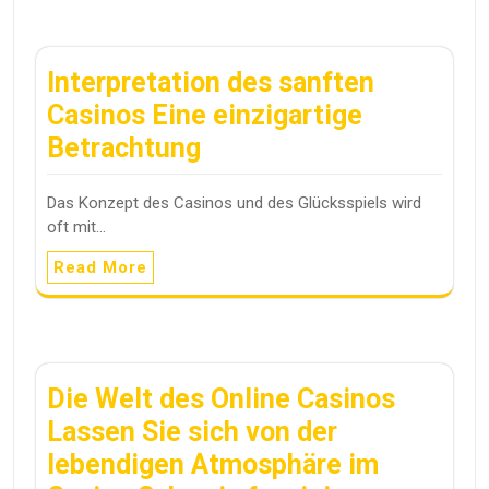
Interpretation des sanften
Casinos Eine einzigartige
Betrachtung
Das Konzept des Casinos und des Glücksspiels wird
oft mit…
Read More
Die Welt des Online Casinos
Lassen Sie sich von der
lebendigen Atmosphäre im