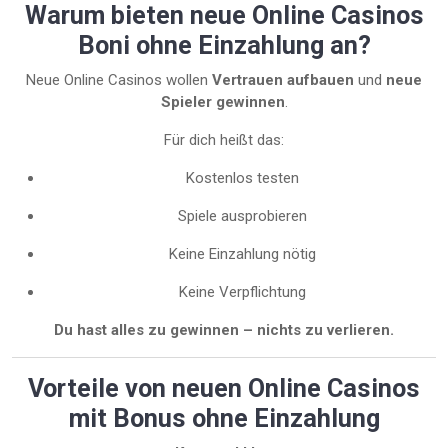
Warum bieten neue Online Casinos
Boni ohne Einzahlung an?
Neue Online Casinos wollen
Vertrauen aufbauen
und
neue
Spieler gewinnen
.
Für dich heißt das:
️ Kostenlos testen
️ Spiele ausprobieren
️ Keine Einzahlung nötig
️ Keine Verpflichtung
Du hast alles zu gewinnen – nichts zu verlieren.
Vorteile von neuen Online Casinos
mit Bonus ohne Einzahlung