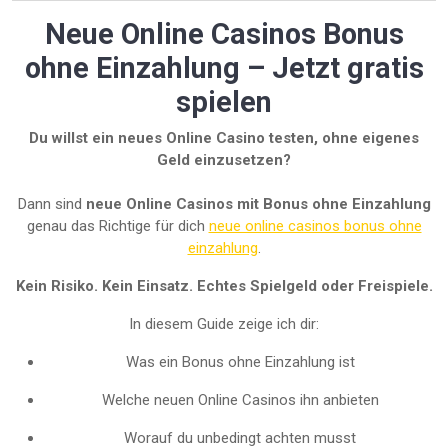
Neue Online Casinos Bonus
ohne Einzahlung – Jetzt gratis
spielen
Du willst ein neues Online Casino testen, ohne eigenes
Geld einzusetzen?
Dann sind
neue Online Casinos mit Bonus ohne Einzahlung
genau das Richtige für dich
neue online casinos bonus ohne
einzahlung
.
Kein Risiko. Kein Einsatz. Echtes Spielgeld oder Freispiele.
In diesem Guide zeige ich dir:
Was ein Bonus ohne Einzahlung ist
Welche neuen Online Casinos ihn anbieten
Worauf du unbedingt achten musst