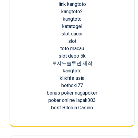
link kangtoto
kangtoto2
kangtoto
katatogel
slot gacor
slot
toto macau
slot depo 5k
토지노솔루션 제작
kangtoto
klikfifa asia
bethoki77
bonus poker nagapoker
poker online lapak303
best Bitcoin Casino