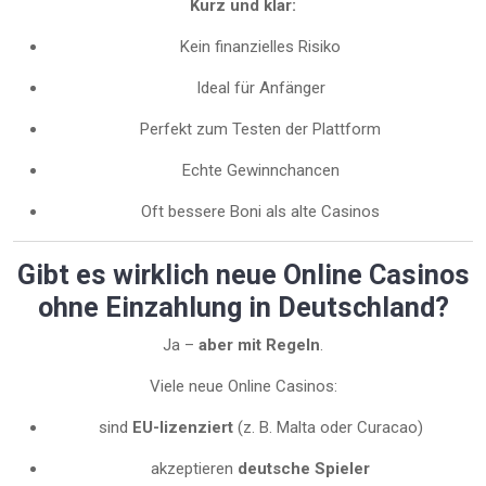
Kurz und klar:
Kein finanzielles Risiko
Ideal für Anfänger
Perfekt zum Testen der Plattform
Echte Gewinnchancen
Oft bessere Boni als alte Casinos
Gibt es wirklich neue Online Casinos
ohne Einzahlung in Deutschland?
Ja –
aber mit Regeln
.
Viele neue Online Casinos:
sind
EU-lizenziert
(z. B. Malta oder Curacao)
akzeptieren
deutsche Spieler