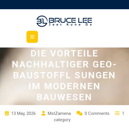
Skip
to
content
Open
Button
DIE VORTEILE
NACHHALTIGER GEO-
BAUSTOFFL SUNGEN
IM MODERNEN
BAUWESEN
13 May, 2026
MstZamena
0 Comments
1
category