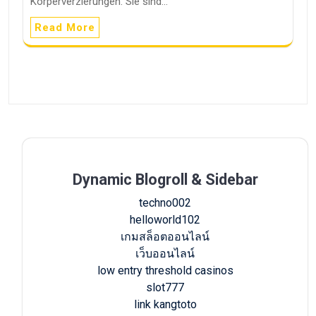
Körperverzierungen. Sie sind…
Read More
Dynamic Blogroll & Sidebar
techno002
helloworld102
เกมสล็อตออนไลน์
เว็บออนไลน์
low entry threshold casinos
slot777
link kangtoto