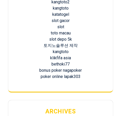
kangtoto2
kangtoto
katatogel
slot gacor
slot
toto macau
slot depo 5k
토지노솔루션 제작
kangtoto
klikfifa asia
bethoki77
bonus poker nagapoker
poker online lapak303
ARCHIVES