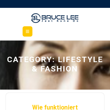
Skip
to
content
Open
Button
CATEGORY:
LIFESTYLE
& FASHION
Wie funktioniert