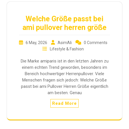
Welche Größe passt bei
ami pullover herren größe
6 May, 2026
AsimAli
0 Comments
Lifestyle & Fashion
Die Marke amiparis ist in den letzten Jahren zu
einem echten Trend geworden, besonders im
Bereich hochwertiger Herrenpullover. Viele
Menschen fragen sich jedoch: Welche Größe
passt bei ami Pullover Herren Größe eigentlich
am besten. Genau
Read More