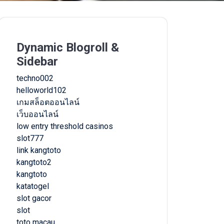
Dynamic Blogroll &
Sidebar
techno002
helloworld102
เกมสล็อตออนไลน์
เว็บออนไลน์
low entry threshold casinos
slot777
link kangtoto
kangtoto2
kangtoto
katatogel
slot gacor
slot
toto macau