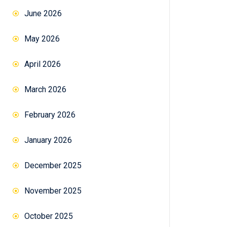
June 2026
May 2026
April 2026
March 2026
February 2026
January 2026
December 2025
November 2025
October 2025