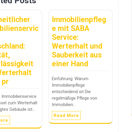
ted Posts
eitlicher
Immobilienpfleg
ilienservic
e mit SABA
Service:
chland:
Werterhalt und
tät,
Sauberkeit aus
lässigkeit
einer Hand
erterhalt
Einführung: Warum
 pr
Immobilienpflege
entscheidend ist Die
g: Immobilienservice
regelmäßige Pflege von
ssel zum Werterhalt
Immobilien…
egtes Gebäude ist…
Read More
ore