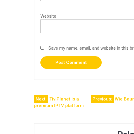
Website
Save my name, email, and website in this b
Post
Next:
TiviPlanet is a
Previous:
Wie Baum
premium IPTV platform
navigation