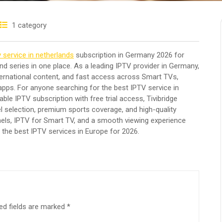
1 category
v service in netherlands
subscription in Germany 2026 for
d series in one place. As a leading IPTV provider in Germany,
nternational content, and fast access across Smart TVs,
 apps. For anyone searching for the best IPTV service in
able IPTV subscription with free trial access, Tivibridge
 selection, premium sports coverage, and high-quality
nnels, IPTV for Smart TV, and a smooth viewing experience
 the best IPTV services in Europe for 2026.
ed fields are marked
*