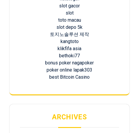
slot gacor
slot
toto macau
slot depo 5k
토지노솔루션 제작
kangtoto
klikfifa asia
bethoki77
bonus poker nagapoker
poker online lapak303
best Bitcoin Casino
ARCHIVES