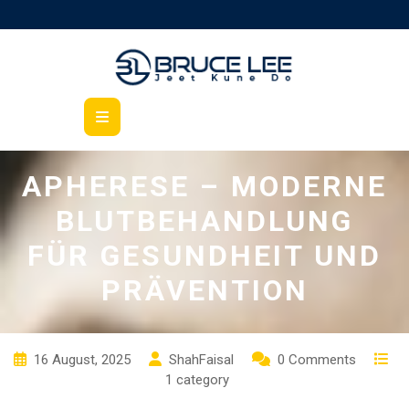
Skip
to
content
Open
Button
APHERESE – MODERNE
BLUTBEHANDLUNG
FÜR GESUNDHEIT UND
PRÄVENTION
16 August, 2025
ShahFaisal
0 Comments
1 category