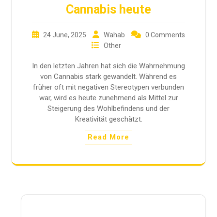
Cannabis heute
24 June, 2025
Wahab
0 Comments
Other
In den letzten Jahren hat sich die Wahrnehmung
von Cannabis stark gewandelt. Während es
früher oft mit negativen Stereotypen verbunden
war, wird es heute zunehmend als Mittel zur
Steigerung des Wohlbefindens und der
Kreativität geschätzt.
Read More