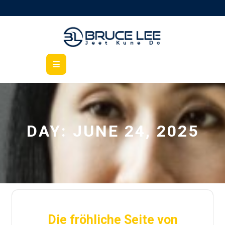
Skip
to
content
Open
Button
DAY:
JUNE 24, 2025
Die fröhliche Seite von