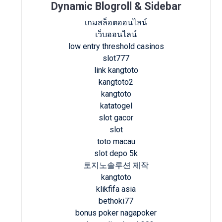
Dynamic Blogroll & Sidebar
เกมสล็อตออนไลน์
เว็บออนไลน์
low entry threshold casinos
slot777
link kangtoto
kangtoto2
kangtoto
katatogel
slot gacor
slot
toto macau
slot depo 5k
토지노솔루션 제작
kangtoto
klikfifa asia
bethoki77
bonus poker nagapoker