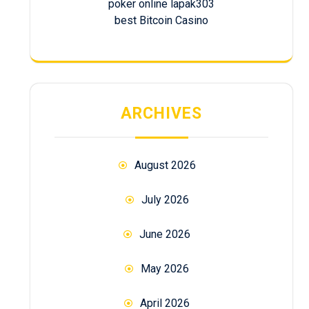
poker online lapak303
best Bitcoin Casino
ARCHIVES
August 2026
July 2026
June 2026
May 2026
April 2026