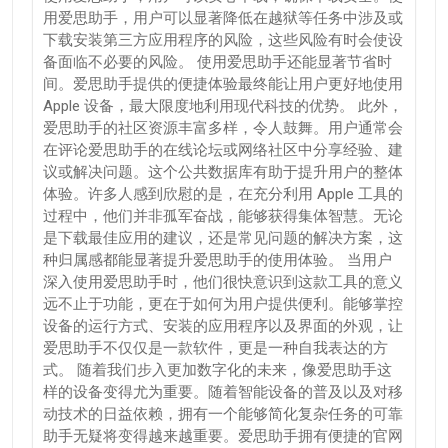
用爱思助手，用户可以显著降低在越狱等任务中涉及或
下载安装第三方应用程序的风险，这些风险有时会使设
备面临不必要的风险。 使用爱思助手还能显著节省时
间。爱思助手提供的便捷体验最终能让用户更好地使用
Apple 设备，最大限度地利用现代科技的优势。 此外，
爱思助手的社区资源丰富多样，令人鼓舞。用户通常会
在评论爱思助手的在线论坛或网络社区中分享经验、建
议或解决问题。这个公共数据库有助于提升用户的整体
体验。许多人感到欣慰的是，在充分利用 Apple 工具的
过程中，他们并非孤军奋战，能够获得集体智慧。无论
是下载最佳应用的建议，还是常见问题的解决方案，这
种归属感都能显著提升爱思助手的使用体验。 当用户
深入使用爱思助手时，他们很快意识到这款工具的意义
远不止于功能，更在于如何为用户提供便利。能够掌控
设备的运行方式、安装的应用程序以及界面的外观，让
爱思助手不仅仅是一款软件，更是一种自我表达的方
式。 随着我们步入更加数字化的未来，像爱思助手这
样的设备变得尤为重要。随着智能设备的普及以及对移
动技术的日益依赖，拥有一个能够简化复杂任务的可靠
助手无疑将变得越来越重要。爱思助手拥有便捷的官网