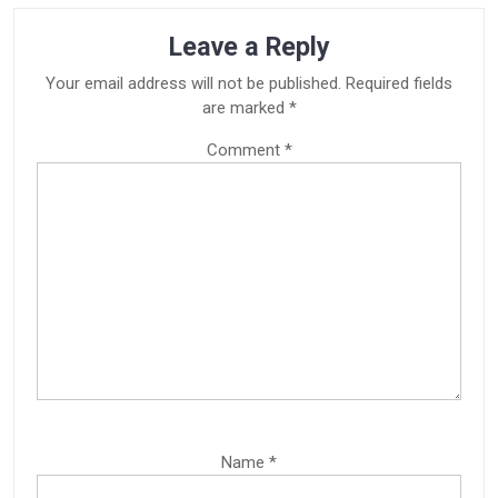
Leave a Reply
Your email address will not be published.
Required fields
are marked
*
Comment
*
Name
*