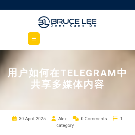
Skip
to
content
Open
Button
用户如何在TELEGRAM中
共享多媒体内容
30 April, 2025
Alex
0 Comments
1
category