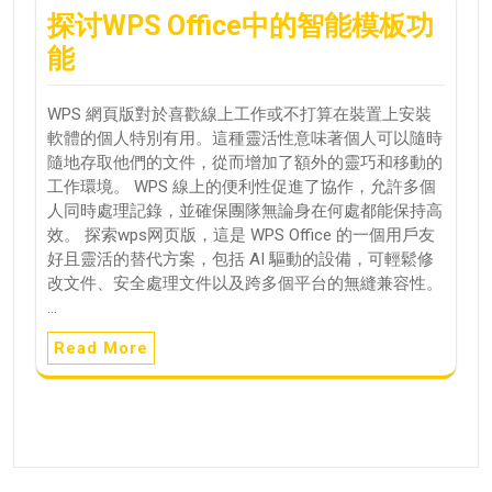
探讨WPS Office中的智能模板功
能
WPS 網頁版對於喜歡線上工作或不打算在裝置上安裝
軟體的個人特別有用。這種靈活性意味著個人可以隨時
隨地存取他們的文件，從而增加了額外的靈巧和移動的
工作環境。 WPS 線上的便利性促進了協作，允許多個
人同時處理記錄，並確保團隊無論身在何處都能保持高
效。 探索wps网页版，這是 WPS Office 的一個用戶友
好且靈活的替代方案，包括 AI 驅動的設備，可輕鬆修
改文件、安全處理文件以及跨多個平台的無縫兼容性。
…
Read More