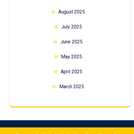
August 2025
July 2025
June 2025
May 2025
April 2025
March 2025