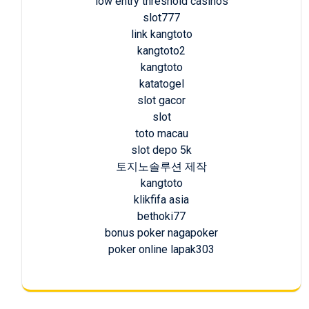
low entry threshold casinos
slot777
link kangtoto
kangtoto2
kangtoto
katatogel
slot gacor
slot
toto macau
slot depo 5k
토지노솔루션 제작
kangtoto
klikfifa asia
bethoki77
bonus poker nagapoker
poker online lapak303